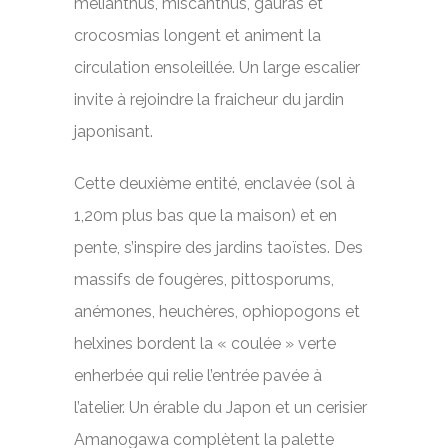
mélianthus, miscanthus, gauras et
crocosmias longent et animent la
circulation ensoleillée. Un large escalier
invite à rejoindre la fraicheur du jardin
japonisant.
Cette deuxième entité, enclavée (sol à
1,20m plus bas que la maison) et en
pente, s’inspire des jardins taoïstes. Des
massifs de fougères, pittosporums,
anémones, heuchères, ophiopogons et
helxines bordent la « coulée » verte
enherbée qui relie l’entrée pavée à
l’atelier. Un érable du Japon et un cerisier
Amanogawa complètent la palette